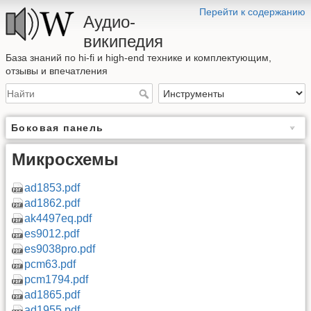
Перейти к содержанию
Аудио-
википедия
База знаний по hi-fi и high-end технике и комплектующим,
отзывы и впечатления
Боковая панель
Микросхемы
ad1853.pdf
ad1862.pdf
ak4497eq.pdf
es9012.pdf
es9038pro.pdf
pcm63.pdf
pcm1794.pdf
ad1865.pdf
ad1955.pdf