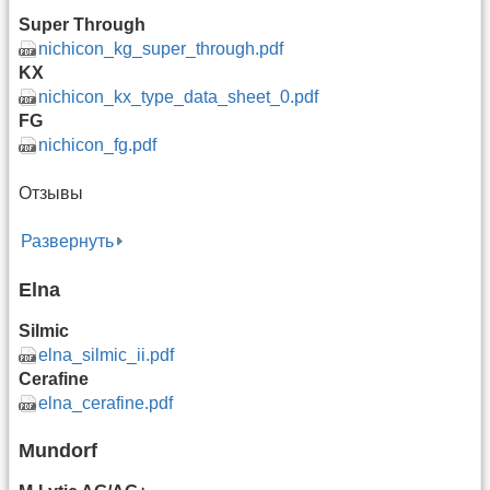
Super Through
nichicon_kg_super_through.pdf
KX
nichicon_kx_type_data_sheet_0.pdf
FG
nichicon_fg.pdf
Отзывы
Развернуть
Elna
Silmic
elna_silmic_ii.pdf
Cerafine
elna_cerafine.pdf
Mundorf