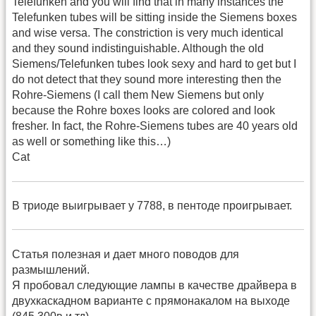
Telefunken and you will find that in many instances the
Telefunken tubes will be sitting inside the Siemens boxes
and wise versa. The constriction is very much identical
and they sound indistinguishable. Although the old
Siemens/Telefunken tubes look sexy and hard to get but I
do not detect that they sound more interesting then the
Rohre-Siemens (I call them New Siemens but only
because the Rohre boxes looks are colored and look
fresher. In fact, the Rohre-Siemens tubes are 40 years old
as well or something like this…)
Cat
В триоде выигрывает у 7788, в пентоде проигрывает.
Статья полезная и дает много поводов для
размышлений.
Я пробовал следующие лампы в качестве драйвера в
двухкаскадном варианте с прямонакалом на выходе