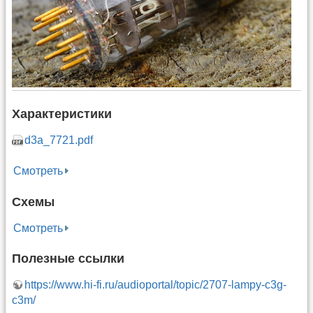
Характеристики
d3a_7721.pdf
Смотреть
Схемы
Смотреть
Полезные ссылки
https://www.hi-fi.ru/audioportal/topic/2707-lampy-c3g-
c3m/