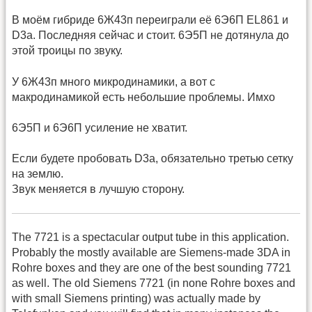
В моём гибриде 6Ж43п переиграли её 6Э6П EL861 и
D3a. Последняя сейчас и стоит. 6Э5П не дотянула до
этой троицы по звуку.
У 6Ж43п много микродинамики, а вот с
макродинамикой есть небольшие проблемы. Имхо
6Э5П и 6Э6П усиление не хватит.
Если будете пробовать D3a, обязательно третью сетку
на землю.
Звук меняется в лучшую сторону.
The 7721 is a spectacular output tube in this application.
Probably the mostly available are Siemens-made 3DA in
Rohre boxes and they are one of the best sounding 7721
as well. The old Siemens 7721 (in none Rohre boxes and
with small Siemens printing) was actually made by