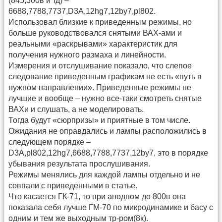
(845,300в и тд) –
6688,7788,7737,D3A,12hg7,12by7,pl802.
Использовал близкие к приведенным режимы, но
больше руководствовался снятыми ВАХ-ами и
реальными «раскрывами» характеристик для
получения нужного размаха и линейности.
Измерения и отслушивание показало, что слепое
следование приведенным графикам не есть «путь в
нужном направлении». Приведенные режимы не
лучшие и вообще – нужно все-таки смотреть снятые
ВАХи и слушать, а не моделировать.
Тогда будут «сюрпризы» и приятные в том числе.
Ожидания не оправдались и лампы расположились в
следующем порядке –
D3A,pl802,12hg7,6688,7788,7737,12by7, это в порядке
убывания результата прослушивания.
Режимы менялись для каждой лампы отдельно и не
совпали с приведенными в статье.
Что касается ГК-71, то при анодном до 800в она
показала себя лучше ГМ-70 по микродинамике и басу с
одним и тем же выходным тр-ром(8к).