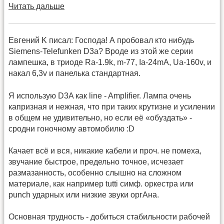
Читать дальше
Евгений K писал: Господа! А пробовал кто нибудь
Siemens-Telefunken D3a? Вроде из этой же серии
лампешка, в триоде Ra-1.9k, m-77, Ia-24mA, Ua-160v, и
накал 6,3v и панелька стандартная.
Я использую D3A как line - Amplifier. Лампа очень
капризная и нежная, что при таких крутизне и усилении
в общем не удивительно, но если её «обуздать» -
сродни гоночному автомобилю :D
Качает всё и вся, никакие кабели и проч. не помеха,
звучание быстрое, предельно точное, исчезает
размазанность, особенно слышно на сложном
материале, как например tutti симф. оркестра или
punch ударных или низкие звуки оргАна.
Основная трудность - добиться стабильности рабочей