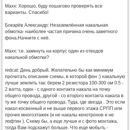
Maxx: Хорошо, буду пошагово проверять все
варианты. Спасибо!
Бокарёв Александр: Незаземлённая накальная
обмотка- наиболее частая причина очень заметного
фона.Начните с неё.
Maxx: т.е. замкнуть на корпус один из отводов
накальной обмотки?
redcat: День добрый. Желательно бы как минимум
прочитать описание схемы, в которой фон :) накальную
лучше землить так: берем 2 резистора 100-300 ом 0.5 -
2 ватта, один - с одного контакта накала на точку
общего провода, другой - со второго контакта накала в
ту же точку общего провода. Туда, где звезда . Это если
накал косвенный и не выше первого этажа СРПП или
прочих многоэтажек (и не накалы кенотронов и не
лофтин ). Схему бы, а еще лучше и с фото монтажа,
тогда Вам подскажут больше. Что еще мобыть -