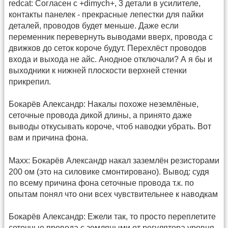
redcat: Согласен с +dimych+, 3 детали в усилителе,
контакты панелек - прекрасные лепестки для пайки
деталей, проводов будет меньше. Даже если
переменник перевернуть выводами вверх, провода с
движков до сеток короче будут. Перехлёст проводов
входа и выхода не айс. Анодное отключали? А я бы и
выходники к нижней плоскости верхней стенки
прикрепил.
Бокарёв Александр: Накалы похоже неземлёные,
сеточные провода дикой длины, а принято даже
выводы откусывать короче, чтоб наводки убрать. Вот
вам и причина фона.
Maxx: Бокарёв Александр накал заземлён резисторами
200 ом (это на силовике смонтировано). Вывод: судя
по всему причина фона сеточные провода т.к. по
опытам понял что они всех чувствительнее к наводкам
Бокарёв Александр: Ежели так, то просто переплетите
сеточные провода с земляными от регулятора уровня,