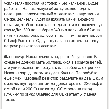
усилителя- простая как топор и без капканов . Будет
работать. На накальную обмотку можно подать
потенциал положительный от делителя напряжения.
Он же, делитель, будет разряжать банки анодного
питания, чтоб не жахнуло, когда лезем в выключенную
схему.Для 300 вольт берём240 кил верхний и 62кила
нижний резисторы, одноваттники. Нижний шунтируем
0,1мкф ёмкостью.Одну ногу накала сажаем на точку
встречи резисторов делителя.
illarionovsp: Накал землить надо, это безусловно. В
схеме не должно быть болтающихся в воздухе цепей,
это универсальный постулат, для любой электроники.
Накопит заряд, потом как даст, больно. Попробуйте
ещё смех. Катодный резистор разделите на два. 1 кОм
с земли, шунтированный конденсатором от 220 мкф и
с этой цепи 200 Ом на катод. ОС строго на катод.
Глубину по звуку. Обычно для UL хватает 5. У меня
такая.