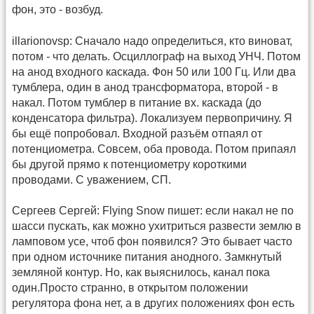
фон, это - возбуд.
illarionovsp: Сначало надо определиться, кто виноват,
потом - что делать. Осциллограф на выход УНЧ. Потом
на анод входного каскада. Фон 50 или 100 Гц. Или два
тумблера, один в анод трансформатора, второй - в
накал. Потом тумблер в питание вх. каскада (до
конденсатора фильтра). Локализуем первопричину. Я
бы ещё попробовал. Входной разъём отпаял от
потенциометра. Совсем, оба провода. Потом припаял
бы другой прямо к потенциометру короткими
проводами. С уважением, СП.
Сергеев Сергей: Flying Snow пишет: если накал не по
шасси пускать, как можно ухитриться развести землю в
ламповом усе, чтоб фон появился? Это бывает часто
при одном источнике питания анодного. Замкнутый
земляной контур. Но, как выяснилось, канал пока
один.Просто странно, в открытом положении
регулятора фона нет, а в других положениях фон есть