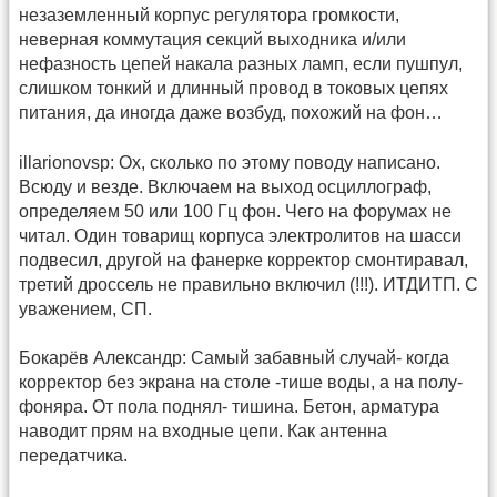
незаземленный корпус регулятора громкости,
неверная коммутация секций выходника и/или
нефазность цепей накала разных ламп, если пушпул,
слишком тонкий и длинный провод в токовых цепях
питания, да иногда даже возбуд, похожий на фон…
illarionovsp: Ох, сколько по этому поводу написано.
Всюду и везде. Включаем на выход осциллограф,
определяем 50 или 100 Гц фон. Чего на форумах не
читал. Один товарищ корпуса электролитов на шасси
подвесил, другой на фанерке корректор смонтиравал,
третий дроссель не правильно включил (!!!). ИТДИТП. С
уважением, СП.
Бокарёв Александр: Самый забавный случай- когда
корректор без экрана на столе -тише воды, а на полу-
фоняра. От пола поднял- тишина. Бетон, арматура
наводит прям на входные цепи. Как антенна
передатчика.