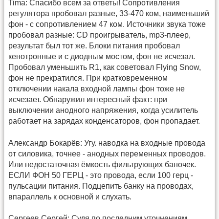
Tima: Спасибо всем за ответы! Сопротивления
регулятора пробовал разные, 33-470 ком, наименьший
фон - с сопротивлением 47 ком. Источники звука тоже
пробовал разные: CD проигрыватель, mp3-плеер,
результат был тот же. Блоки питания пробовал
кенотронные и с диодным мостом, фон не исчезал.
Пробовал уменьшить R1, как советовал Flying Snow,
фон не прекратился. При кратковременном
отключении накала входной лампы фон тоже не
исчезает. Обнаружил интересный факт: при
выключении анодного напряжения, когда усилитель
работает на зарядах конденсаторов, фон пропадает.
Александр Бокарёв: Угу. наводка на входные провода
от силовика, точнее - анодных переменных проводов.
Или недостаточная ёмкость фильтрующих баночек.
ЕСЛИ ФОН 50 ГЕРЦ - это провода, если 100 герц -
пульсации питания. Подцепить банку на проводах,
впараллель к основной и слухать.
Сергеев Сергей: Судя по последним уточнениям,