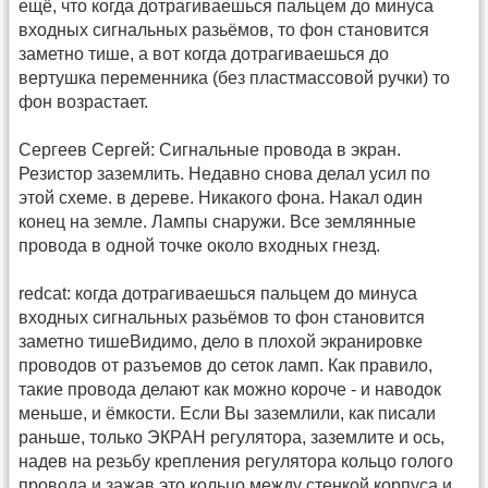
ещё, что когда дотрагиваешься пальцем до минуса
входных сигнальных разьёмов, то фон становится
заметно тише, а вот когда дотрагиваешься до
вертушка переменника (без пластмассовой ручки) то
фон возрастает.
Сергеев Сергей: Сигнальные провода в экран.
Резистор заземлить. Недавно снова делал усил по
этой схеме. в дереве. Никакого фона. Накал один
конец на земле. Лампы снаружи. Все землянные
провода в одной точке около входных гнезд.
redcat: когда дотрагиваешься пальцем до минуса
входных сигнальных разьёмов то фон становится
заметно тишеВидимо, дело в плохой экранировке
проводов от разъемов до сеток ламп. Как правило,
такие провода делают как можно короче - и наводок
меньше, и ёмкости. Если Вы заземлили, как писали
раньше, только ЭКРАН регулятора, заземлите и ось,
надев на резьбу крепления регулятора кольцо голого
провода и зажав это кольцо между стенкой корпуса и