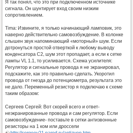
Я так понял, что это при подключенном источнике
сигнала. Он шунтирует вход своим низким
сопротивлением.
Tima: Извините, я только начинающий ламповик, это
наверно действительно самовозбуждение. В колонке
слышен звук напоминающий «моторный» шум. Если
дотронуться простой отверткой к любому выводу
конденсатора C2, шум этот пропадает, а если к сетке
лампы VL 1.1, то усиливается. Схема усилителя:
Регулятор и сигнальные провода я не экранировал,
подскажите, как это правильно сделать. Укоротил
провода от гнезда до потенциометра, результата это
не дало. Переменный резистор я подключаю к схеме
таким образом:
Сергеев Сергей: Вот скорей всего и ответ-
неэкранированные провода и сам регулятор. Если
самовозбуждение- поставьте в сетки антизвонные
резисторы на 1 ком или дроссели
http://sergeev21.narod.ru/antizvon.htm