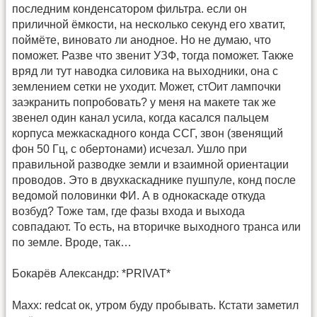
последним конденсатором фильтра. если он
приличной ёмкости, на несколько секунд его хватит,
поймёте, виновато ли анодное. Но не думаю, что
поможет. Разве что звенит УЗФ, тогда поможет. Также
вряд ли тут наводка силовика на выходники, она с
землением сетки не уходит. Может, стОит лампочки
заэкранить попробовать? у меня на макете так же
звенел один канал усила, когда касался пальцем
корпуса межкаскадного конда ССГ, звон (звенящий
фон 50 Гц, с обертонами) исчезал. Ушло при
правильной разводке земли и взаимной ориентации
проводов. Это в двухкаскаднике пушпуле, конд после
ведомой половинки ФИ. А в однокаскаде откуда
возбуд? Тоже там, где фазы входа и выхода
совпадают. То есть, на вторичке выходного транса или
по земле. Вроде, так…
Бокарёв Александр: *PRIVAT*
Maxx: redcat ок, утром буду пробывать. Кстати заметил