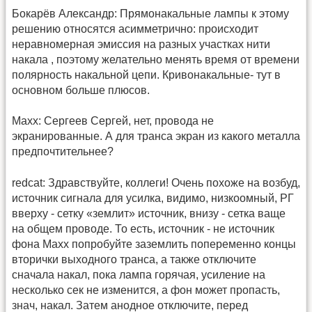
Бокарёв Александр: Прямонакальные лампы к этому
решению относятся асимметрично: происходит
неравномерная эмиссия на разных участках нити
накала , поэтому желательно менять время от времени
полярность накальной цепи. Кривонакальные- тут в
основном больше плюсов.
Maxx: Сергеев Сергей, нет, провода не
экранированные. А для транса экран из какого металла
предпочтительнее?
redcat: Здравствуйте, коллеги! Очень похоже на возбуд,
источник сигнала для усилка, видимо, низкоомный, РГ
вверху - сетку «землит» источник, внизу - сетка ваще
на общем проводе. То есть, источник - не источник
фона Maxx попробуйте заземлить попеременно концы
вторички выходного транса, а также отключите
сначала накал, пока лампа горячая, усиление на
несколько сек не изменится, а фон может пропасть,
знач, накал. Затем анодное отключите, перед