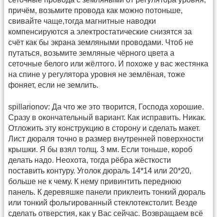
причём, возьмите провода как можно потоньше,
свивайте чаще,тогда магнитные наводки
компенсируются а электростатические снизятся за
счёт как бы экрана земляными проводами. Чтоб не
путаться, возьмите земляные чёрного цвета а
сеточные белого или жёлтого. И похоже у вас жестянка
на спине у регулятора уровня не землёная, тоже
фоняет, если не землить.
spillarionov: Да что же это творится, Господа хорошие.
Сразу в окончательный вариант. Как исправить. Никак.
Отложить эту конструкцию в сторону и сделать макет.
Лист дюраля точно в размер внутренней поверхности
крышки. Я бы взял толщ. 3 мм. Если тоньше, короб
делать надо. Неохота, тогда рёбра жёсткости
поставить контуру. Уголок дюраль 14*14 или 20*20,
больше не к чему. К нему привинтить переднюю
панель. К деревяшке панели приклеить тонкий дюраль
или тонкий фольгированный стеклотекстолит. Везде
сделать отверстия, как у Вас сейчас. Возвращаем всё