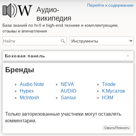
Перейти к содержанию
Аудио-
википедия
База знаний по hi-fi и high-end технике и комплектующим,
отзывы и впечатления
Боковая панель
Бренды
Audio Note
NEVA
Triode
Hypex
AUDIO
К.Мусатов
McIntosh
Sansui
НЭМ
Только авторизованные участники могут оставлять
комментарии.