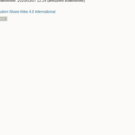
менение: 2020/03/07 22:24 (внешнее изменение)
ution-Share Alike 4.0 International