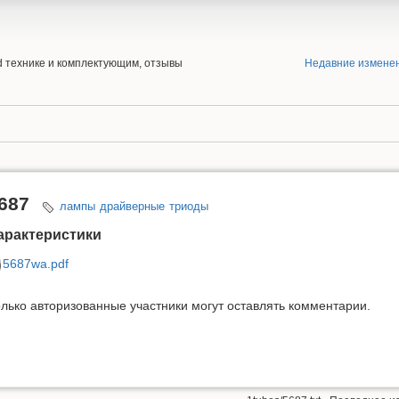
end технике и комплектующим, отзывы
Недавние измене
687
лампы
драйверные
триоды
арактеристики
5687wa.pdf
лько авторизованные участники могут оставлять комментарии.