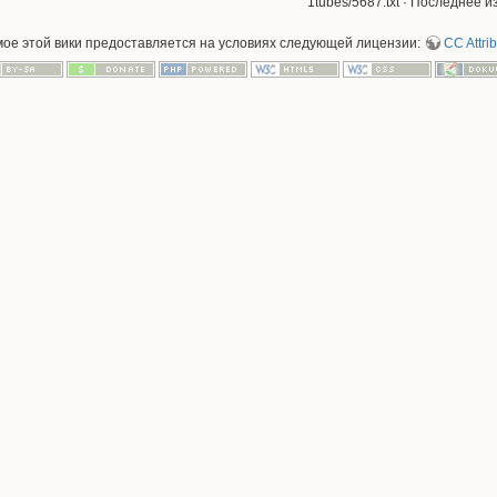
1tubes/5687.txt
· Последнее из
мое этой вики предоставляется на условиях следующей лицензии:
CC Attrib