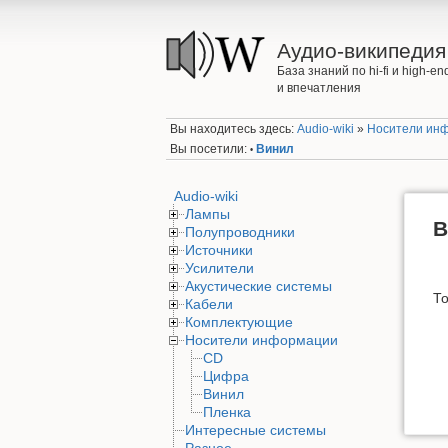
Аудио-википедия
База знаний по hi-fi и high-
и впечатления
Вы находитесь здесь:
Audio-wiki
»
Носители ин
Вы посетили:
Винил
•
Audio-wiki
Лампы
В
Полупроводники
Источники
Усилители
Акустические системы
То
Кабели
Комплектующие
Носители информации
CD
Цифра
Винил
Пленка
Интересные системы