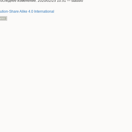
Последнее изменение: 2020/02/25 10:51 —
staudio
ution-Share Alike 4.0 International