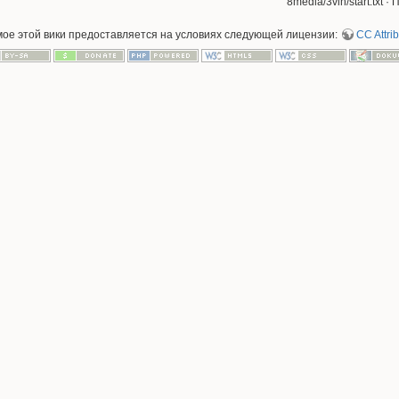
8media/3vin/start.txt
· 
мое этой вики предоставляется на условиях следующей лицензии:
CC Attrib