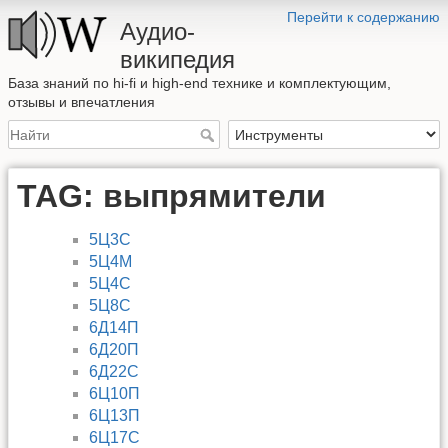
Перейти к содержанию
Аудио-
википедия
База знаний по hi-fi и high-end технике и комплектующим,
отзывы и впечатления
TAG: выпрямители
5Ц3С
5Ц4М
5Ц4С
5Ц8С
6Д14П
6Д20П
6Д22С
6Ц10П
6Ц13П
6Ц17С