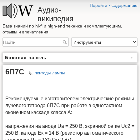
Перейти к содержанию
Аудио-
википедия
База знаний по hi-fi и high-end технике и комплектующим,
отзывы и впечатления
Боковая панель
6П7С
пентоды
лампы
Рекомендуемые изготовителем электрические режимы
лучевого тетрода 6П7С при работе в однотактном
оконечном каскаде класса А:
напряжения на аноде Ua = 250 В, экранной сетке Uc2 =
250 В, катоде Ек = 14 В (резистор автоматического
смещения Rk = 180 Ом 2 Вт);