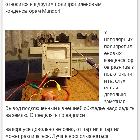
относится и к другим полипропиленовым
конденсаторам Мundorf.
У
неполярных
полипропил
еновых
конденсатор
ов разница в
подключени
и на слух
есть и
довольно
заметная.
Вывод подключенный к внешней обкладке надо садить
на землю. Определять по надписи
на корпусе довольно неточно, от партии к партии
может различаться. Лучше воспользоваться