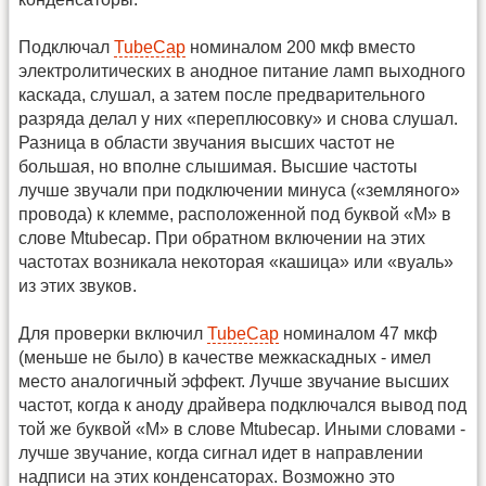
Подключал
TubeCap
номиналом 200 мкф вместо
электролитических в анодное питание ламп выходного
каскада, слушал, а затем после предварительного
разряда делал у них «переплюсовку» и снова слушал.
Разница в области звучания высших частот не
большая, но вполне слышимая. Высшие частоты
лучше звучали при подключении минуса («земляного»
провода) к клемме, расположенной под буквой «M» в
слове Mtubecap. При обратном включении на этих
частотах возникала некоторая «кашица» или «вуаль»
из этих звуков.
Для проверки включил
TubeCap
номиналом 47 мкф
(меньше не было) в качестве межкаскадных - имел
место аналогичный эффект. Лучше звучание высших
частот, когда к аноду драйвера подключался вывод под
той же буквой «М» в слове Mtubecap. Иными словами -
лучше звучание, когда сигнал идет в направлении
надписи на этих конденсаторах. Возможно это