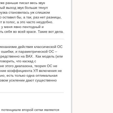
уже раньше писал весь звук
ный выход звук больше тянул
рузка становилась уж слишком
 оставил бы, а так, раз нет разницы,
 в голос, а это часто неудобно.
 у меня явно пентодный и
ь себя во всей красе. Такие вот дела.
 механизме действия классической ОС
а ошибки, и параметрической ОС –
средственно на ВАХ . Как модель (или
оворить, что каскад с
не этого диапазона, теория ОС не
енение коэффициента УЛ включения не
но, есть только одна оптимальная
наковом усилении дают существенно
 потенциале второй сетки является