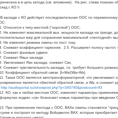
ренесена в в цепь катода (см. вложение). На рис. слева показан о
скад с КО.\\
 В каскаде с КО действует последовательная ООС по переменном
ОС:
1. Относится к типу местной (“короткой”) ООС;
2. Не изменяет максимальной вых. мощности каскада на триоде; д
ополнительных мер для сохранения максимальной «пентодной» вы
3. Не изменяет режима лампы по пост. току.
4. Снижает коэффициент гармоник. 2.5. Расширяет полосу частот,
6. Снижает фазовые сдвиги.
7. Снижает Rвых каскада.
8. Увеличивает Rвх каскада, снижает Свх.
9. Снижает чувствительность каскада, т.е. требует большего разма
10. Коэффициент обратной связи: β=Wк/(Wa+Wк).
11. Такая ООС является автотрансформаторной, что увеличивает с
новременно является обмоткой обратной связи, и Wa, и снижает 
http://audioportal.su/showpost.php?p=340740&postcount=93
12. КО, как и любая местная ООС, изменяет параметры применяе
формулах индекс «св» бозначает новые параметры при введении 
13. При применении пентода с ООС, ВАХи лампы становятся “трио
сунке я построил по методу Войшвилло ВАХ, которые приобретает
1(кривые красного цвета):