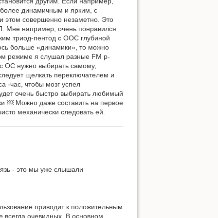
становится другим. Если например,
 более динамичным и ярким, с
и этом совершенно незаметно. Это
П. Мне например, очень понравился
жим триод-пентод с ООС глубиной
ось больше «динамики», то можно
ном режиме я слушал разные FM р-
 с ОС нужно выбирать самому,
 следует щелкать переключателем и
а -час, чтобы мозг успел
 будет очень быстро выбирать любимый
зыки ￼ Можно даже составить на первое
исто механически следовать ей.
связь - это мы уже слышали
ользование приводит к положительным
е всегда очевидных. В основном