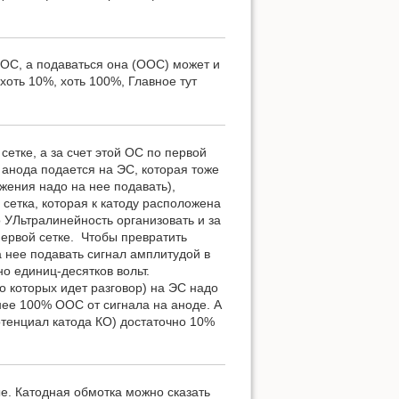
ООС, а подаваться она (ООС) может и
 хоть 10%, хоть 100%, Главное тут
сетке, а за счет этой ОС по первой
 анода подается на ЭС, которая тоже
жения надо на нее подавать),
 сетка, которая к катоду расположена
о УЛьтралинейность организовать и за
первой сетке. Чтобы превратить
а нее подавать сигнал амплитудой в
о единиц-десятков вольт.
о которых идет разговор) на ЭС надо
нее 100% ООС от сигнала на аноде. А
отенциал катода КО) достаточно 10%
ые. Катодная обмотка можно сказать