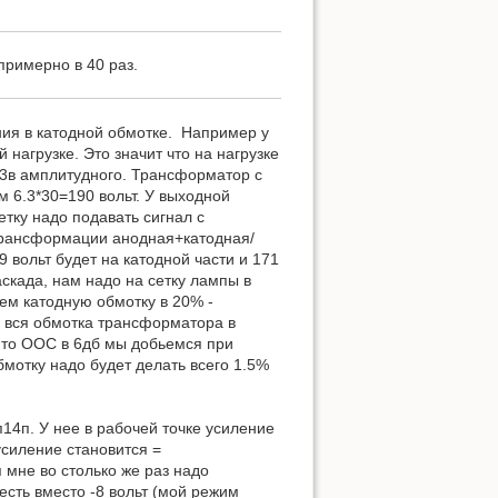
примерно в 40 раз.
ия в катодной обмотке. Например у
 нагрузке. Это значит что на нагрузке
.3в амплитудного. Трансформатор с
м 6.3*30=190 вольт. У выходной
тку надо подавать сигнал с
 трансформации анодная+катодная/
9 вольт будет на катодной части и 171
скада, нам надо на сетку лампы в
ем катодную обмотку в 20% -
да вся обмотка трансформатора в
 то ООС в 6дб мы добьемся при
мотку надо будет делать всего 1.5%
п14п. У нее в рабочей точке усиление
усиление становится =
я мне во столько же раз надо
есть вместо -8 вольт (мой режим