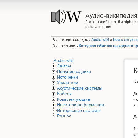
Аудио-википедия
База знаний по hi-fi и high-
и впечатления
Вы находитесь здесь:
Audio-wiki
»
Комплектующ
Вы посетили:
Катодная обмотка выходного 
•
Audio-wiki
Лампы
К
Полупроводники
Источники
К
Усилители
Акустические системы
До
Кабели
«к
Комплектующие
Носители информации
Я 
Интересные системы
Разное
Дл
1.
ка