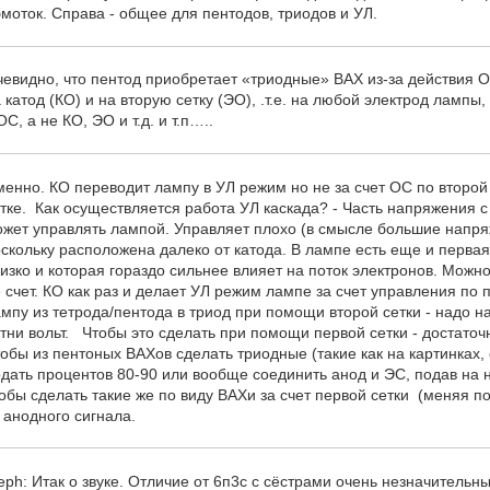
моток. Справа - общее для пентодов, триодов и УЛ.
евидно, что пентод приобретает «триодные» ВАХ из-за действия 
 катод (КО) и на вторую сетку (ЭО), .т.е. на любой электрод лампы,
С, а не КО, ЭО и т.д. и т.п…..
енно. КО переводит лампу в УЛ режим но не за счет ОС по второй 
тке. Как осуществляется работа УЛ каскада? - Часть напряжения с
жет управлять лампой. Управляет плохо (в смысле большие напря
скольку расположена далеко от катода. В лампе есть еще и первая
изко и которая гораздо сильнее влияет на поток электронов. Можн
 счет. КО как раз и делает УЛ режим лампе за счет управления по 
мпу из тетрода/пентода в триод при помощи второй сетки - надо н
тни вольт. Чтобы это сделать при помощи первой сетки - достаточн
обы из пентоных ВАХов сделать триодные (такие как на картинках, 
дать процентов 80-90 или вообще соединить анод и ЭС, подав на 
обы сделать такие же по виду ВАХи за счет первой сетки (меняя п
 анодного сигнала.
eph: Итак о звуке. Отличие от 6п3с с сёстрами очень незначительн