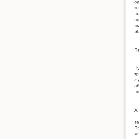
од
зн
вт
од
им
SE
П
Ну
тр
с 
об
не
А
ва
Пр
ка