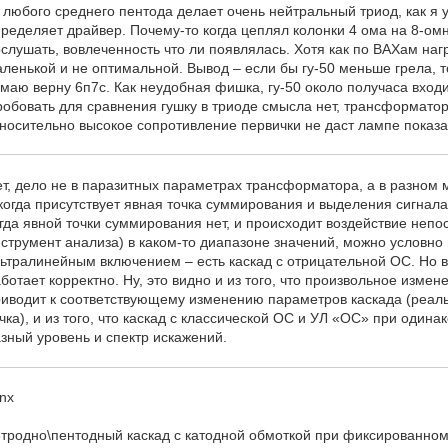
 любого среднего пентода делает очень нейтральный триод, как я 
ределяет драйвер. Почему-то когда цеплял колонки 4 ома на 8-ом
слушать, вовлеченность что ли появлялась. Хотя как по ВАХам наг
ленькой и не оптимальной. Вывод – если бы гу-50 меньше грела, то
маю верну 6п7с. Как неудобная фишка, гу-50 около получаса входит
обовать для сравнения гушку в триоде смысла нет, трансформатор
носительно высокое сопротивление первички не даст лампе показат
т, дело не в паразитных параметрах трансформатора, а в разном
когда присутствует явная точка суммирования и выделения сигнал
гда явной точки суммирования нет, и происходит воздействие непо
струмент анализа) в каком-то диапазоне значений, можно условно г
ьтралинейным включением – есть каскад с отрицательной ОС. Но в
ботает корректно. Ну, это видно и из того, что произвольное изм
иводит к соответствующему изменению параметров каскада (реаль
чка), и из того, что каскад с классической ОС и УЛ «ОС» при оди
зный уровень и спектр искажений.
nx
тродно\пентодный каскад с катодной обмоткой при фиксированном