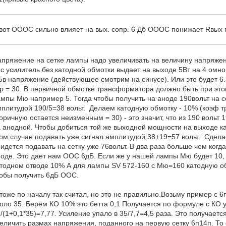
вот ОООС сильно влияет на вых. сопр. 6 Дб ОООС понижает Rвых 
пряжение на сетке лампы надо увеличивать на величину напряжен
с усилитель без катодной обмотки выдает на выходе 5Вт на 4 омной
5в напряжение (действующее смотрим на синусе). Или это будет 6
р = 30. В первичной обмотке трансформатора должно быть при это
мпы Мю например 5. Тогда чтобы получить на аноде 190вольт на се
плитудой 190/5=38 вольт. Делаем катодную обмотку - 10% (коэф
оричную остается неизменным = 30) - это значит, что из 190 вольт 1
 анодной. Чтобы добиться той же выходной мощности на выходе ка
ом случае подавать уже сигнал амплитудой 38+19=57 вольт. Сдела
идется подавать на сетку уже 76вольт. В два раза больше чем ког
оде. Это дает нам ООС 6дБ. Если же у нашей лампы Мю будет 10,
тодном отводе 10% А для лампы SV 572-160 с Мю=160 катодную об
обы получить 6дБ ООС.
тоже по началу так считал, но это не правильно.Возьму пример с 6
оло 35. Берём КО 10% это бетта 0,1 Получается по формуле с КО 
/(1+0,1*35)=7,77. Усиление упало в 35/7,7=4,5 раза. Это получаетс
еличить размах напряжения, поданного на первую сетку 6п14п. То 