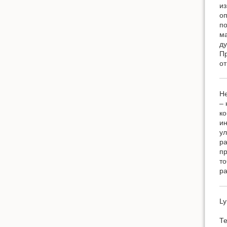
из
оп
по
ма
ду
Пр
от
Не
– 
ко
ин
ул
ра
пр
то
ра
Ly
Те