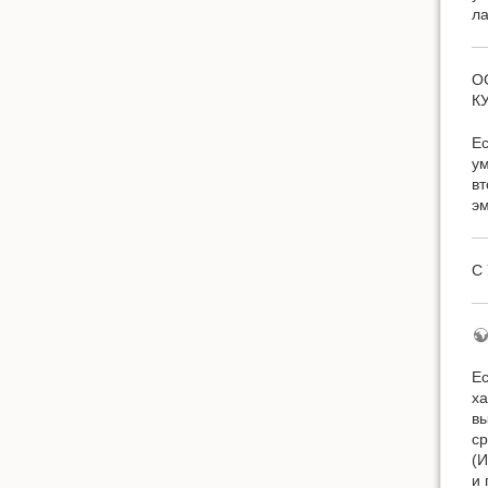
ла
ОС
К
Ес
ум
вт
эм
С 
Ес
ха
вы
с
(И
и 