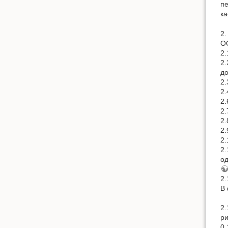
пе
ка
2.
О
2.
2.
д
2.
2.
2.
2.
2.
2.
2.
2.
од
2.
В 
2.
ри
0,