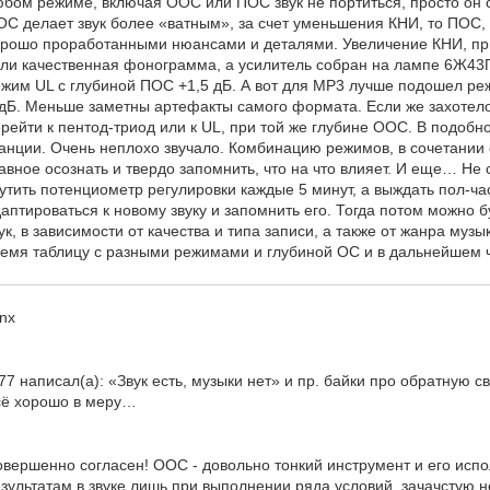
бом режиме, включая ООС или ПОС звук не портиться, просто он 
С делает звук более «ватным», за счет уменьшения КНИ, то ПОС,
рошо проработанными нюансами и деталями. Увеличение КНИ, пр
ли качественная фонограмма, а усилитель собран на лампе 6Ж43
жим UL с глубиной ПОС +1,5 дБ. А вот для МР3 лучше подошел ре
дБ. Меньше заметны артефакты самого формата. Если же захотел
рейти к пентод-триод или к UL, при той же глубине ООС. В подоб
анции. Очень неплохо звучало. Комбинацию режимов, в сочетании
авное осознать и твердо запомнить, что на что влияет. И еще… Не
утить потенциометр регулировки каждые 5 минут, а выждать пол-час
аптироваться к новому звуку и запомнить его. Тогда потом можно
ук, в зависимости от качества и типа записи, а также от жанра му
емя таблицу с разными режимами и глубиной ОС и в дальнейшем ч
nx
77 написал(а): «Звук есть, музыки нет» и пр. байки про обратную 
сё хорошо в меру…
вершенно согласен! ООС - довольно тонкий инструмент и его исп
зультатам в звуке лишь при выполнении ряда условий, зачачстую н