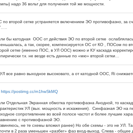
мпы) надо 36 вольт для получения той же мощности.
 по второй сетке устраняется включением ЭО противофазно, за сч
У…..
ли бы катодная ООС от действия ЭО по второй сетке ослаблялась,
еньшалась, а так, скорее, компенсируется ОС от КО , ПОСом по в
орой сетке (именно ПОС, в УЛ ООС) можно и КУ каскада корректиро
пирически т.к. не везде есть данные по «мю» второй сетки…
УЛ все равно выходное высоковато, а от катодной ООС, Ri снижае
https://postimg.cc/m1hwSkMQ
ли Отдельная Экранная обмотка противофазна Анодной, то каскад
рактеристик УЛ (вых. мощность и искажения). Синфазная ЭО на п
ходное сопротивление во всей полосе частот и более лучшие хара
равнению с противофазной ЭО.
звиняюсь, не те схемы вложил ранее) Но обе схемы - это не УЛ. Т
почти в 2 раза уменьшен «разбег» фаз вход-выход. Слева - общее