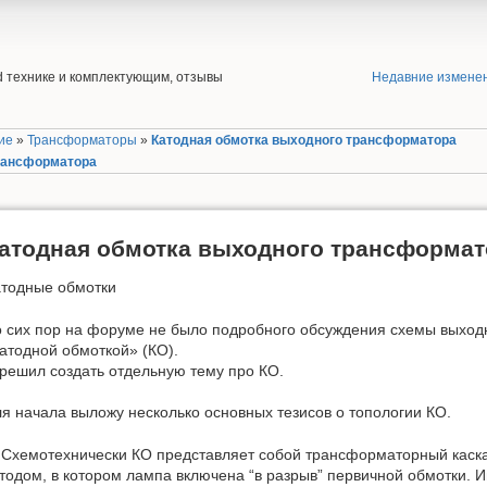
end технике и комплектующим, отзывы
Недавние измене
ие
»
Трансформаторы
»
Катодная обмотка выходного трансформатора
трансформатора
атодная обмотка выходного трансформат
атодные обмотки
 сих пор на форуме не было подробного обсуждения схемы выходн
атодной обмоткой» (КО).
решил создать отдельную тему про КО.
я начала выложу несколько основных тезисов о топологии КО.
 Схемотехнически КО представляет собой трансформаторный каск
тодом, в котором лампа включена “в разрыв” первичной обмотки. И