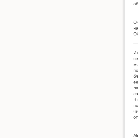
об
Оч
на
ОО
Им
се
мо
по
бл
ее
ла
со
Чт
по
чт
от
Al