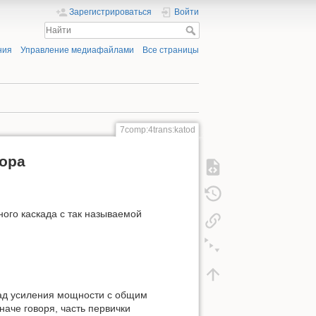
Зарегистрироваться
Войти
ния
Управление медиафайлами
Все страницы
7comp:4trans:katod
ора
ого каскада с так называемой
ад усиления мощности с общим
наче говоря, часть первички