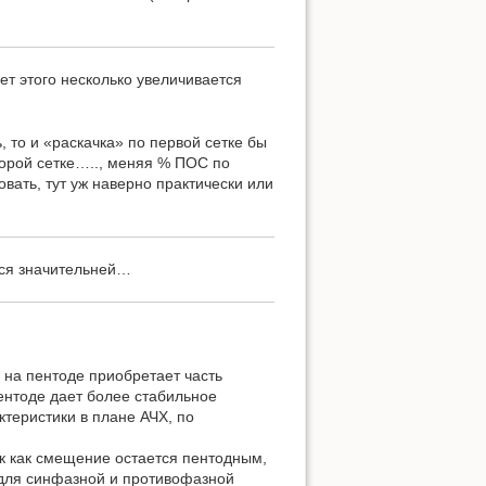
ет этого несколько увеличивается
 то и «раскачка» по первой сетке бы
торой сетке….., меняя % ПОС по
вать, тут уж наверно практически или
тся значительней…
 на пентоде приобретает часть
ентоде дает более стабильное
ктеристики в плане АЧХ, по
ак как смещение остается пентодным,
 для синфазной и противофазной