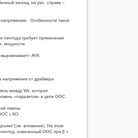
бычный каскад, на рис. справа –
у напряжению. Особенности такой
ля пентода требует применения
х. мощности.
 «выравнивает» АЧХ.
ха напряжения от драйвера.
вязь между Wк, которая
уровень «паразитов» в цепи ООС.
мой лампы.
ООС с КО:
дными”(см. вложение). На этом
 пентод, охваченный ООС при β =