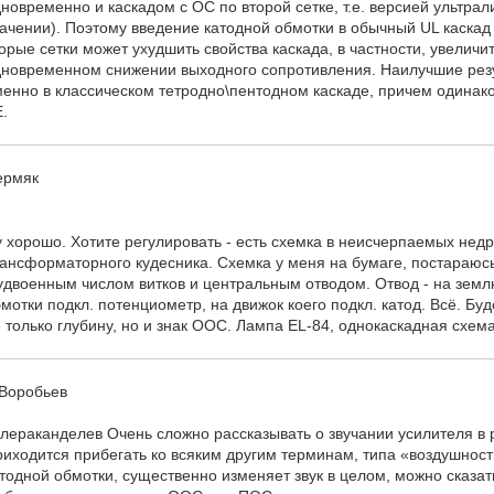
новременно и каскадом с ОС по второй сетке, т.е. версией ультра
ачении). Поэтому введение катодной обмотки в обычный UL каскад
орые сетки может ухудшить свойства каскада, в частности, увеличи
новременном снижении выходного сопротивления. Наилучшие резу
енно в классическом тетродно\пентодном каскаде, причем одинаков
.
ермяк
 хорошо. Хотите регулировать - есть схемка в неисчерпаемых нед
ансформаторного кудесника. Схемка у меня на бумаге, постараюс
удвоенным числом витков и центральным отводом. Отвод - на зем
мотки подкл. потенциометр, на движок коего подкл. катод. Всё. Бу
 только глубину, но и знак ООС. Лампа EL-84, однокаскадная схе
.Воробьев
лераканделев Очень сложно рассказывать о звучании усилителя в 
иходится прибегать ко всяким другим терминам, типа «воздушность
тодной обмотки, существенно изменяет звук в целом, можно сказат