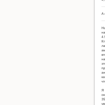
А 
На
на
4.
Кт
ла
ам
вт
на
эт
пр
ан
ка
чт
Я 
ок
35
ув