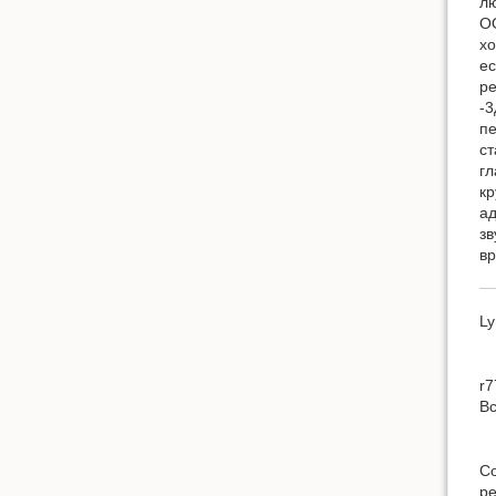
лю
ОО
хо
ес
ре
-3
пе
ст
гл
кр
ад
зв
вр
Ly
r7
В
Со
ре