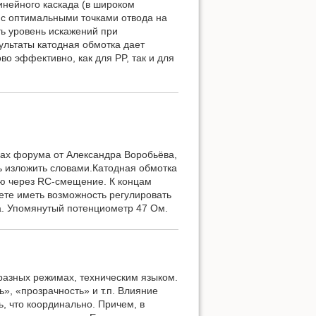
линейного каскада (в широком
 с оптимальными точками отвода на
ть уровень искажений при
льтаты катодная обмотка дает
о эффективно, как для PP, так и для
рах форума от Александра Воробьёва,
ь изложить словами.Катодная обмотка
лю через RC-смещение. К концам
дете иметь возможность регулировать
ма. Упомянутый потенциометр 47 Ом.
разных режимах, техническим языком.
», «прозрачность» и т.п. Влияние
ь, что координально. Причем, в