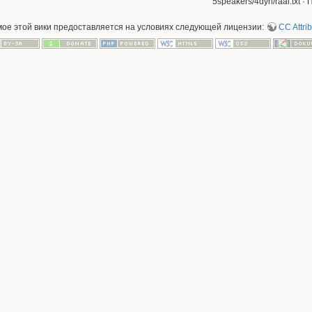
5speakers/4dyn/raal.txt
· 
мое этой вики предоставляется на условиях следующей лицензии:
CC Attrib