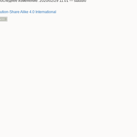
Последнее изменение: 2020/02/29 11:01 —
staudio
ution-Share Alike 4.0 International