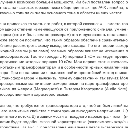
олучения возможно большей мощности. Им был поставлен вопрос 
гнала на частотах гораздо ниже общепринятых, где АЧХ линейна, т
квально топили сигналы основного тона в области низких частот.
ня привлекла та часть его работ, в которой сказано: «… вместо тог
омадной степени изменяющуюся от приложенного сигнала, умнее б
зором (хотя и большем по размерам) эта индуктивность оставалас
сле этого он посчитал, что таким образом обеспечив сравнительно
ближе рассмотреть схему выходного каскада. По его теории выход
ходной лампы (или ламп) главным образом влияет на искажения 
ансформатора. Так что триоды с Rj порядка 1 кОм выглядят предп
противление которых порядка 10 кОм. Моя первая статья касалас
нотактным трансформаторам и в особенности кривых намагничиван
зора. При ее написании я пытался найти простейший метод описа
 трансформаторе и выяснить, почему однотактники так звучат. Моя
 проведенными магнитными измерениями на паре трансформаторо
йком ля Февром (Magnequest) и Питером Квортрупом (Audio Note
посредственными характеристиками.
авное, что требуется от трансформатора это, чтоб он был линейн
 его магнитные свойства с точки зрения выходного напряжения U 
гнитного потока В) в зависимости от входного параметра - тока I
афик будет подобен сквозной характеристике (зависимость вход/
тройствам. На Рис. 1 представлена начальная петля гистерезиса 