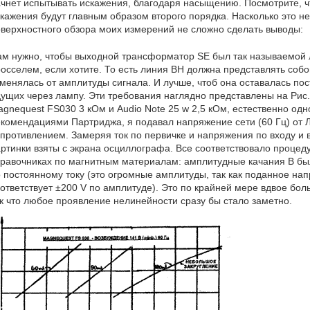
чнет испытывать искажения, благодаря насыщению. Посмотрите, ч
кажения будут главным образом второго порядка. Насколько это не
верхностного обзора моих измерений не сложно сделать выводы:
м нужно, чтобы выходной трансформатор SE был так называемой 
осселем, если хотите. То есть линия ВН должна представлять соб
менялась от амплитуды сигнала. И лучше, чтоб она оставалась пос
ущих через лампу. Эти требования наглядно представлены на Рис.
gnequest FS030 3 кОм и Audio Note 25 w 2,5 кОм, естественно одно
комендациями Партриджа, я подавал напряжение сети (60 Гц) от
противлением. Замеряя ток по первичке и напряжения по входу и 
ртинки взяты с экрана осциллографа. Все соответствовало процед
равочниках по магнитным материалам: амплитудные качания В бы
 постоянному току (это огромные амплитуды, так как поданное на
ответствует ±200 V по амплитуде). Это по крайней мере вдвое бол
к что любое проявление нелинейности сразу бы стало заметно.