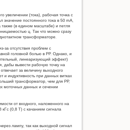
го увеличении (тока), рабочая точка с
 значение постоянного тока в 50 mА,
а также (в едином масштабе) и петля
оницаемостью ц. Так что можно сразу
однотактном трансформаторе.
из-за отсутствия проблем с
вной головной болью в PP. Однако, и
ожительный, линеаризующий эффект)
, дабы вывести рабочую точку на
 отвечает за величину выходного
т и индуктивность при данных витках
больший трансформатор, чем для РР,
ых моточных данных и сечении
имости от входного, наложенного на
кГс (0,8 Т) с качанием сигнала
через лампу, так как выходной сигнал