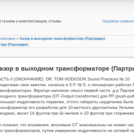
end технике и комплектующим, отзывы
Недавние измене
Ламповые
»
Зазор в выходном трансформаторе (Партридж)
оре (Партридж)
азор в выходном трансформаторе (Партр
АСТЬ II (OKOHЧAHИE). DR. ТОМ HODGSON Sound Practices № 10
одолжаю свои заметки, начатые в S.P. № 5, о пионерских работах
ансформаторах. Вкратце напомню смысл первой части: д-р Партри
ходного трансформатора (ОТ-Output transformer) для РР (push-pull
еньшал индуктивность первички, оттого габариты сердечника был
ансформатор его разработки для 10-ваттного двухтактника Уильям
иодами, весил 14 фунтов при Ш-железе и 10 фунтов при стержнево
 показал, что искажения, вносимые ОТ максимальны на низких час
я трансформаторов, путем измерения индуктивности на сетевой ча