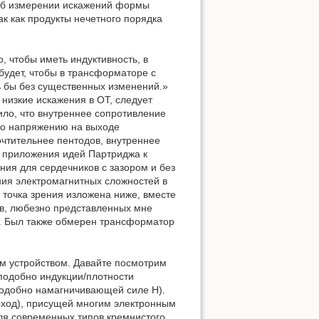
об измерении искажений формы
ак как продукты нечетного порядка
о, чтобы иметь индуктивность, в
удет, чтобы в трансформаторе с
ь бы без существенных изменений.»
 низкие искажения в ОТ, следует
ило, что внутреннее сопротивление
по напряжению на выходе
очтительнее пентодов, внутреннее
ь приложения идей Партриджа к
ия для сердечников с зазором и без
ния электромагнитных сложностей в
 точка зрения изложена ниже, вместе
в, любезно представленных мне
). Был также обмерен трансформатор
ым устройством. Давайте посмотрим
(подобно индукции/плотности
 (подобно намагничивающей силе Н).
выход), присущей многим электронным
для современных типов кремнистого