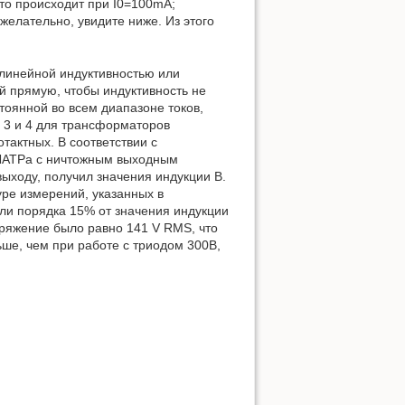
то происходит при I0=100mA;
желательно, увидите ниже. Из этого
линейной индуктивностью или
ой прямую, чтобы индуктивность не
тоянной во всем диапазоне токов,
 3 и 4 для трансформаторов
тактных. В соответствии с
 ЛАТРа с ничтожным выходным
выходу, получил значения индукции В.
уре измерений, указанных в
ли порядка 15% от значения индукции
пряжение было равно 141 V RMS, что
ьше, чем при работе с триодом 300В,