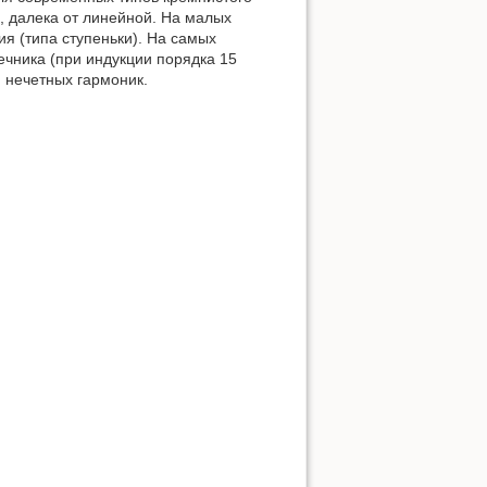
, далека от линейной. На малых
я (типа ступеньки). На самых
ечника (при индукции порядка 15
м нечетных гармоник.