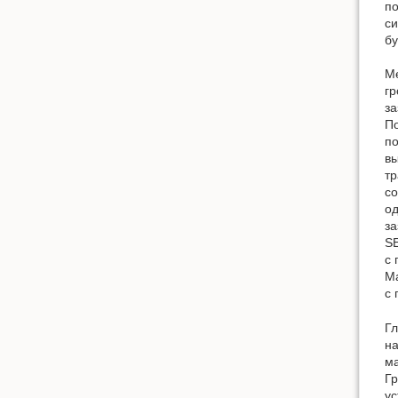
п
си
бу
Ме
гр
за
По
по
вы
тр
со
од
за
SE
с
Ма
с 
Гл
на
ма
Гр
ус