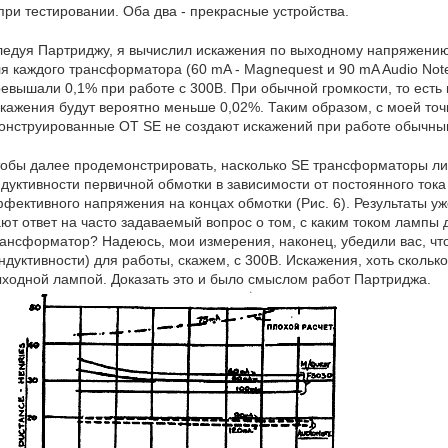
при тестировании. Оба два - прекрасные устройства.
едуя Партриджу, я вычислил искажения по выходному напряжению
я каждого трансформатора (60 mA - Magnequest и 90 mA Audio Note
евышали 0,1% при работе с 300В. При обычной громкости, то ест
кажения будут вероятно меньше 0,02%. Таким образом, с моей точ
онструированные ОТ SE не создают искажений при работе обычн
обы далее продемонстрировать, насколько SE трансформаторы ли
дуктивности первичной обмотки в зависимости от постоянного тока 
фективного напряжения на концах обмотки (Рис. 6). Результаты у
ют ответ на часто задаваемый вопрос о том, с каким током лампы 
ансформатор? Надеюсь, мои измерения, наконец, убедили вас, чт
ндуктивности) для работы, скажем, с 300В. Искажения, хоть скол
ходной лампой. Доказать это и было смыслом работ Партриджа.