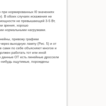
 при нормированных I0 значениях
). В обоих случаях искажения не
ь мощности не превышающей 3-5 Вт,
ки зрения, хорошо
ыми нормальными нагрузками.
нейны, привожу графики
через выходную лампу (Рис. 5) и от
же сами по себе объясняют многое и
должен работать тот или иной
о данные ОТ есть линейные дроссели
ько-нибудь ощутимые, порождены