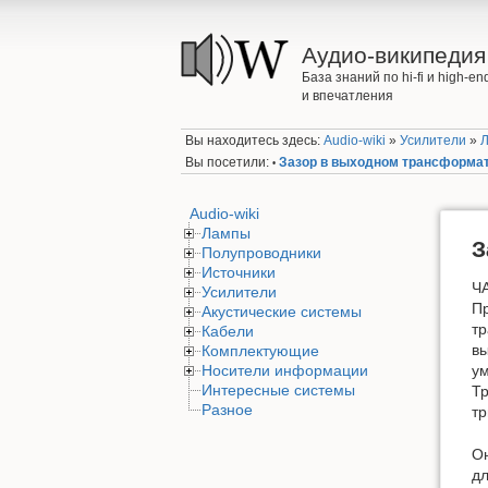
Аудио-википедия
База знаний по hi-fi и high-
и впечатления
Вы находитесь здесь:
Audio-wiki
»
Усилители
»
Вы посетили:
Зазор в выходном трансформат
•
Audio-wiki
Лампы
З
Полупроводники
Источники
Ч
Усилители
Пр
Акустические системы
тр
Кабели
вы
Комплектующие
Носители информации
ум
Интересные системы
Тр
Разное
тр
Он
дл