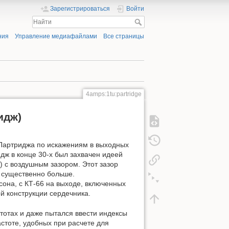
Зарегистрироваться
Войти
ния
Управление медиафайлами
Все страницы
4amps:1tu:partridge
идж)
 Партриджа по искажениям в выходных
дж в конце 30-х был захвачен идеей
) с воздушным зазором. Этот зазор
и существенно больше.
сона, с КТ-66 на выходе, включенных
й конструкции сердечника.
тотах и даже пытался ввести индексы
стоте, удобных при расчете для