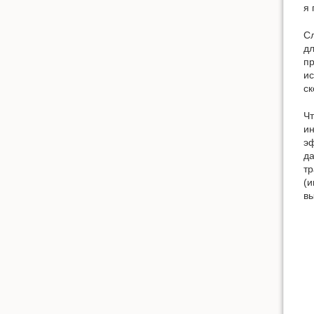
я 
Сл
дл
пр
ис
ск
Чт
ин
эф
да
тр
(и
вы