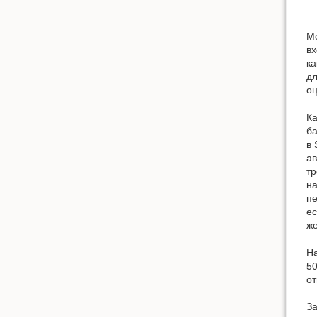
Мо
вх
ка
дл
оц
Ка
ба
в 
ав
тр
на
пе
ес
же
На
50
от
За