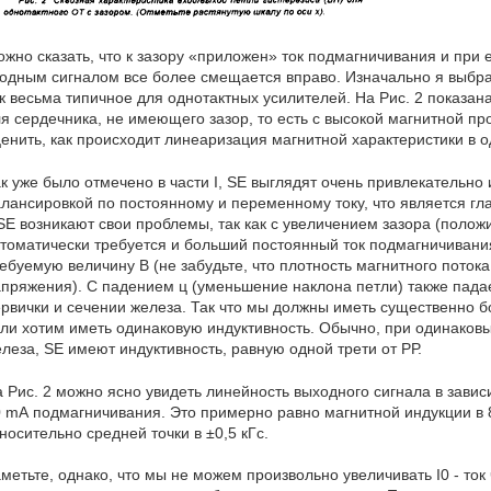
жно сказать, что к зазору «приложен» ток подмагничивания и при е
одным сигналом все более смещается вправо. Изначально я выбрал
к весьма типичное для однотактных усилителей. На Рис. 2 показан
я сердечника, не имеющего зазор, то есть с высокой магнитной пр
енить, как происходит линеаризация магнитной характеристики в 
к уже было отмечено в части I, SE выглядят очень привлекательно 
лансировкой по постоянному и переменному току, что является гла
SE возникают свои проблемы, так как с увеличением зазора (пол
томатически требуется и больший постоянный ток подмагничивания
ебуемую величину В (не забудьте, что плотность магнитного потока
пряжения). С падением ц (уменьшение наклона петли) также падае
рвички и сечении железа. Так что мы должны иметь существенно 
ли хотим иметь одинаковую индуктивность. Обычно, при одинаков
леза, SE имеют индуктивность, равную одной трети от РР.
 Рис. 2 можно ясно увидеть линейность выходного сигнала в завис
 mА подмагничивания. Это примерно равно магнитной индукции в 8 
носительно средней точки в ±0,5 кГс.
метьте, однако, что мы не можем произвольно увеличивать I0 - ток 