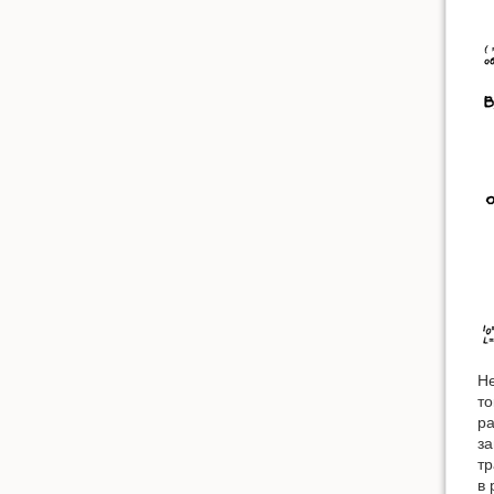
Не
то
ра
за
тр
в 