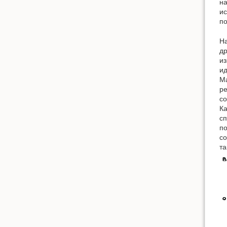
на
ис
по
На
др
из
ид
Ma
ре
со
Ка
сп
по
со
та