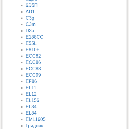
6Э5П
АD1
C3g
C3m
D3a
E188CC
E55L
E810F
ECC82
ECC86
ECC88
ECC99
EF86
EL11
EL12
EL156
EL34
EL84
EML1605
Гридлик