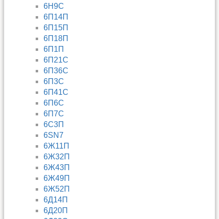
6Н9С
6П14П
6П15П
6П18П
6П1П
6П21С
6П36С
6П3С
6П41С
6П6С
6П7С
6С3П
6SN7
6Ж11П
6Ж32П
6Ж43П
6Ж49П
6Ж52П
6Д14П
6Д20П