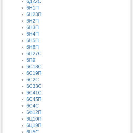
6Д22С
6Н1П
6Н23П
6Н2П
6Н3П
6Н4П
6Н5П
6Н6П
6П27С
6П9
6С18С
6С19П
6С2С
6С33С
6С41С
6С45П
6С4С
6Ф12П
6Ц10П
6Ц19П
6Ц5С