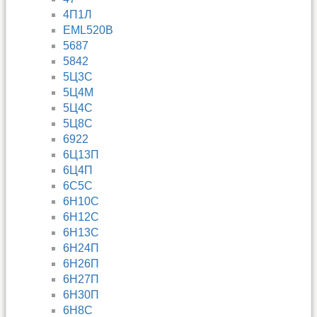
4П1Л
EML520B
5687
5842
5Ц3С
5Ц4М
5Ц4С
5Ц8С
6922
6Ц13П
6Ц4П
6С5С
6Н10С
6Н12С
6Н13С
6Н24П
6Н26П
6Н27П
6Н30П
6Н8С