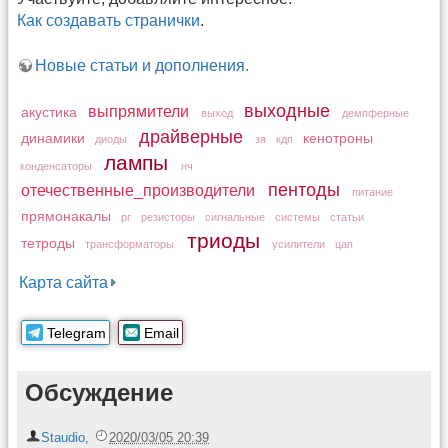
Как создавать странички
.
Новые статьи и дополнения.
выходные
выпрямители
акустика
выход
демпферные
драйверные
динамики
кенотроны
диоды
зя
кдп
лампы
конденсаторы
нч
пентоды
отечественные_производители
питание
прямонакалы
рг
резисторы
сигнальные
системы
статьи
триоды
тетроды
трансформаторы
усилители
цап
Карта сайта
Telegram
Email
Обсуждение
Staudio
,
2020/03/05 20:39